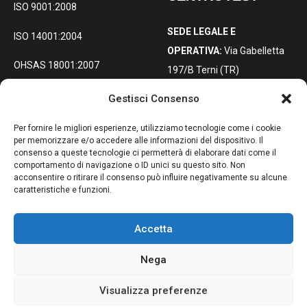
ISO 9001:2008
SEDE LEGALE E
ISO 14001:2004
OPERATIVA:
Via Gabelletta
OHSAS 18001:2007
197/B Terni (TR)
Gestisci Consenso
SEDE DISTACCATA PER
L’ITALIA
Per fornire le migliori esperienze, utilizziamo tecnologie come i cookie
SETTENTRIONALE:
Via
per memorizzare e/o accedere alle informazioni del dispositivo. Il
consenso a queste tecnologie ci permetterà di elaborare dati come il
Molise 4, 20098 San Giuliano
comportamento di navigazione o ID unici su questo sito. Non
Milanese (MI)
acconsentire o ritirare il consenso può influire negativamente su alcune
caratteristiche e funzioni.
Accetta
Nega
© 2024 Centrotest s.r.l. Capitale Sociale: 100.000 Eur I.V. – Codice
Fiscale e Partita Iva:
01331130557
Visualizza preferenze