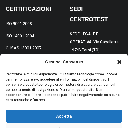
CERTIFICAZIONI
SEDI
CENTROTEST
ISO 9001:2008
SEDE LEGALE E
ISO 14001:2004
OPERATIVA:
Via Gabelletta
OHSAS 18001:2007
197/B Terni (TR)
Gestisci Consenso
SEDE DISTACCATA PER
L’ITALIA
Per fornire le migliori esperienze, utilizziamo tecnologie come i cookie
SETTENTRIONALE:
Via
per memorizzare e/o accedere alle informazioni del dispositivo. Il
consenso a queste tecnologie ci permetterà di elaborare dati come il
Molise 4, 20098 San Giuliano
comportamento di navigazione o ID unici su questo sito. Non
Milanese (MI)
acconsentire o ritirare il consenso può influire negativamente su alcune
caratteristiche e funzioni.
Accetta