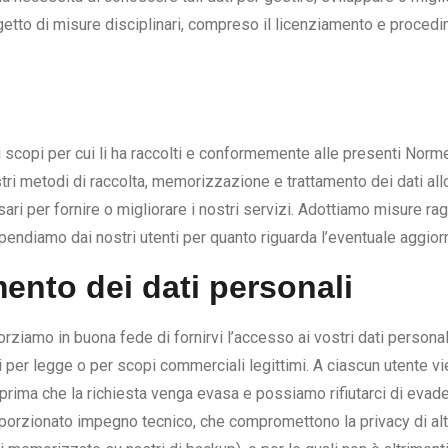
etto di misure disciplinari, compreso il licenziamento e proced
li scopi per cui li ha raccolti e conformemente alle presenti Norm
ostri metodi di raccolta, memorizzazione e trattamento dei dati al
i per fornire o migliorare i nostri servizi. Adottiamo misure ragi
pendiamo dai nostri utenti per quanto riguarda l’eventuale aggior
nto dei dati personali
rziamo in buona fede di fornirvi l’accesso ai vostri dati personali 
 per legge o per scopi commerciali legittimi. A ciascun utente vien
 prima che la richiesta venga evasa e possiamo rifiutarci di evad
oporzionato impegno tecnico, che compromettono la privacy di altr