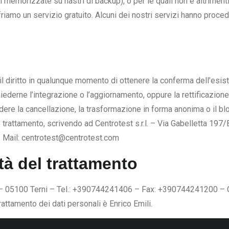
memorizzate su nastri di backup), o per le quali non è altrimenti
riamo un servizio gratuito. Alcuni dei nostri servizi hanno proced
no il diritto in qualunque momento di ottenere la conferma dell’e
chiederne l’integrazione o l’aggiornamento, oppure la rettificazione,
edere la cancellazione, la trasformazione in forma anonima o il blo
oro trattamento, scrivendo ad Centrotest s.r.l. – Via Gabelletta 1
 Mail: centrotest@centrotest.com
tà del trattamento
TR) – 05100 Terni – Tel.: +390744241406 – Fax: +390744241200 – 
attamento dei dati personali è Enrico Emili.