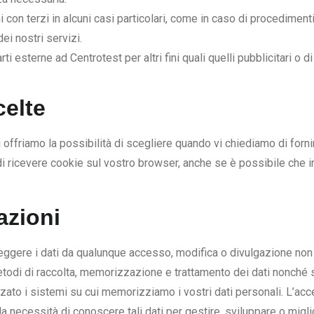
n terzi in alcuni casi particolari, come in caso di procedimenti l
ei nostri servizi.
ti esterne ad Centrotest per altri fini quali quelli pubblicitari o d
celte
ffriamo la possibilità di scegliere quando vi chiediamo di fornirci 
re di ricevere cookie sul vostro browser, anche se è possibile che 
azioni
gere i dati da qualunque accesso, modifica o divulgazione non aut
todi di raccolta, memorizzazione e trattamento dei dati nonché s
o i sistemi su cui memorizziamo i vostri dati personali. L’access
la necessità di conoscere tali dati per gestire, sviluppare o migli