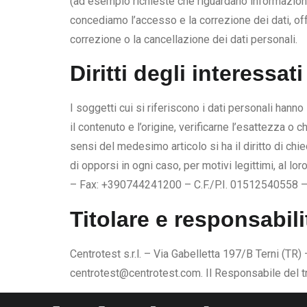
(ad esempio richieste che riguardano informazioni 
concediamo l’accesso e la correzione dei dati, off
correzione o la cancellazione dei dati personali.
Diritti degli interessati
I soggetti cui si riferiscono i dati personali han
il contenuto e l’origine, verificarne l’esattezza o 
sensi del medesimo articolo si ha il diritto di chi
di opporsi in ogni caso, per motivi legittimi, al l
– Fax: +390744241200 – C.F./P.I. 01512540558 –
Titolare e responsabili
Centrotest s.r.l. – Via Gabelletta 197/B Terni (
centrotest@centrotest.com. Il Responsabile del tr