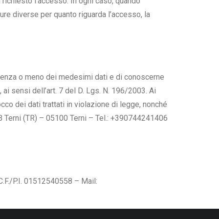
 richiesto l’accesso. In ogni caso, quando
ure diverse per quanto riguarda l’accesso, la
sistenza o meno dei medesimi dati e di conoscerne
 ai sensi dell’art. 7 del D. Lgs. N. 196/2003. Ai
cco dei dati trattati in violazione di legge, nonché
97/B Terni (TR) – 05100 Terni – Tel.: +390744241406
C.F./P.I. 01512540558 – Mail: