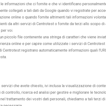
 le informazioni che ci fornite e che vi identificano personalmente
nte collegati a tali dati da Google quando vi registrate per acc
tazione online o quando fornite altrimenti tali informazioni volo
enti da altri servizi di Centrotest o fornite da terzi allo scopo 
 per voi.
un piccolo file contenente una stringa di caratteri che viene invi
ienza online e per capire come utilizzate i servizi di Centrotest a
i Centrotest registrano automaticamente informazioni quali l’URL, gl
esta.
 servizi che avete chiesto, ivi inclusa la visualizzazione di conte
di controllo, ricerca ed analisi per gestire e migliorare le tecnolo
nel trattamento dei vostri dati personali, chiediamo a tali terzi d
za necessaria.