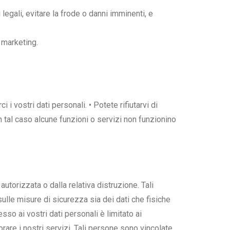
egali, evitare la frode o danni imminenti, e
i marketing.
i vostri dati personali. • Potete rifiutarvi di
in tal caso alcune funzioni o servizi non funzionino
orizzata o dalla relativa distruzione. Tali
ulle misure di sicurezza sia dei dati che fisiche
o ai vostri dati personali è limitato ai
orare i nostri servizi. Tali persone sono vincolate