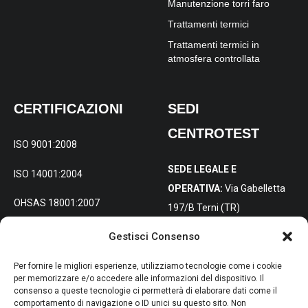
Manutenzione torri faro
Trattamenti termici
Trattamenti termici in
atmosfera controllata
CERTIFICAZIONI
SEDI
CENTROTEST
ISO 9001:2008
SEDE LEGALE E
ISO 14001:2004
OPERATIVA:
Via Gabelletta
OHSAS 18001:2007
197/B Terni (TR)
Gestisci Consenso
SEDE DISTACCATA PER
L’ITALIA
Per fornire le migliori esperienze, utilizziamo tecnologie come i cookie
SETTENTRIONALE:
Via
per memorizzare e/o accedere alle informazioni del dispositivo. Il
consenso a queste tecnologie ci permetterà di elaborare dati come il
Molise 4, 20098 San Giuliano
comportamento di navigazione o ID unici su questo sito. Non