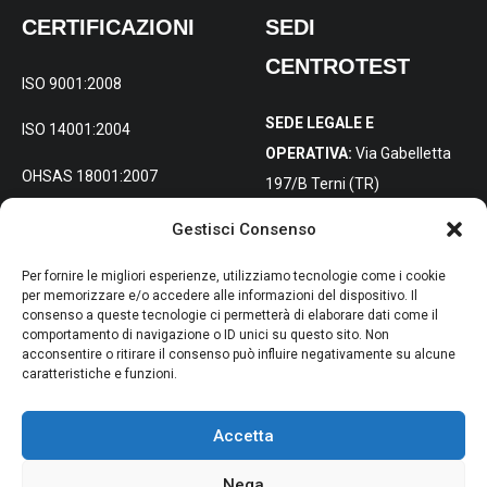
CERTIFICAZIONI
SEDI
CENTROTEST
ISO 9001:2008
SEDE LEGALE E
ISO 14001:2004
OPERATIVA:
Via Gabelletta
OHSAS 18001:2007
197/B Terni (TR)
Gestisci Consenso
SEDE DISTACCATA PER
L’ITALIA
Per fornire le migliori esperienze, utilizziamo tecnologie come i cookie
SETTENTRIONALE:
Via
per memorizzare e/o accedere alle informazioni del dispositivo. Il
consenso a queste tecnologie ci permetterà di elaborare dati come il
Molise 4, 20098 San Giuliano
comportamento di navigazione o ID unici su questo sito. Non
Milanese (MI)
acconsentire o ritirare il consenso può influire negativamente su alcune
caratteristiche e funzioni.
Accetta
Nega
© 2024 Centrotest s.r.l. Capitale Sociale: 100.000 Eur I.V. – Codice