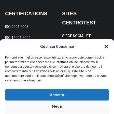
CERTIFICATIONS
SITES
CENTROTEST
ISO 9001:2008
SIÈGE SOCIAL ET
ISO 14001:2004
OPÉRATIONNEL :
Via
Gestisci Consenso
OHSAS 18001:2007
Gabelletta 197/B Terni (TR)
Per fornire le migliori esperienze, utilizziamo tecnologie come i cookie
ÉTABLISSEMENT POUR
per memorizzare e/o accedere alle informazioni del dispositivo. Il
consenso a queste tecnologie ci permetterà di elaborare dati come il
L’ITALIE DU NORD :
Via
comportamento di navigazione o ID unici su questo sito. Non
Molise 4, 20098 San Giuliano
acconsentire o ritirare il consenso può influire negativamente su alcune
caratteristiche e funzioni.
Milanese (MI)
Accetta
Nega
© 2024 Centrotest s.r.l.\nCapital social : 100 000 EUR